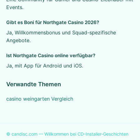
Events.
Gibt es Boni für Northgate Casino 2026?
Ja, Willkommensbonus und Squad-spezifische
Angebote.
Ist Northgate Casino online verfügbar?
Ja, mit App für Android und iOS.
Verwandte Themen
casino weingarten Vergleich
© candisc.com — Willkommen bei CD-Installer-Geschichten