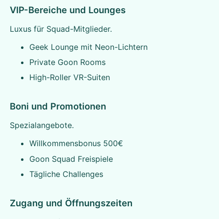
VIP-Bereiche und Lounges
Luxus für Squad-Mitglieder.
Geek Lounge mit Neon-Lichtern
Private Goon Rooms
High-Roller VR-Suiten
Boni und Promotionen
Spezialangebote.
Willkommensbonus 500€
Goon Squad Freispiele
Tägliche Challenges
Zugang und Öffnungszeiten