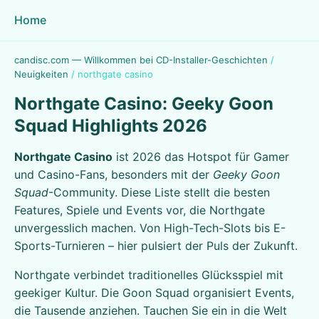
Home
candisc.com — Willkommen bei CD-Installer-Geschichten
/
Neuigkeiten
/
northgate casino
Northgate Casino: Geeky Goon
Squad Highlights 2026
Northgate Casino
ist 2026 das Hotspot für Gamer
und Casino-Fans, besonders mit der
Geeky Goon
Squad
-Community. Diese Liste stellt die besten
Features, Spiele und Events vor, die Northgate
unvergesslich machen. Von High-Tech-Slots bis E-
Sports-Turnieren – hier pulsiert der Puls der Zukunft.
Northgate verbindet traditionelles Glücksspiel mit
geekiger Kultur. Die Goon Squad organisiert Events,
die Tausende anziehen. Tauchen Sie ein in die Welt