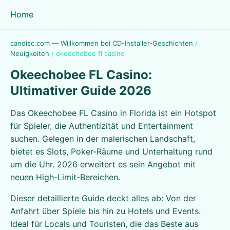
Home
candisc.com — Willkommen bei CD-Installer-Geschichten
/
Neuigkeiten
/
okeechobee fl casino
Okeechobee FL Casino:
Ultimativer Guide 2026
Das Okeechobee FL Casino in Florida ist ein Hotspot
für Spieler, die Authentizität und Entertainment
suchen. Gelegen in der malerischen Landschaft,
bietet es Slots, Poker-Räume und Unterhaltung rund
um die Uhr. 2026 erweitert es sein Angebot mit
neuen High-Limit-Bereichen.
Dieser detaillierte Guide deckt alles ab: Von der
Anfahrt über Spiele bis hin zu Hotels und Events.
Ideal für Locals und Touristen, die das Beste aus