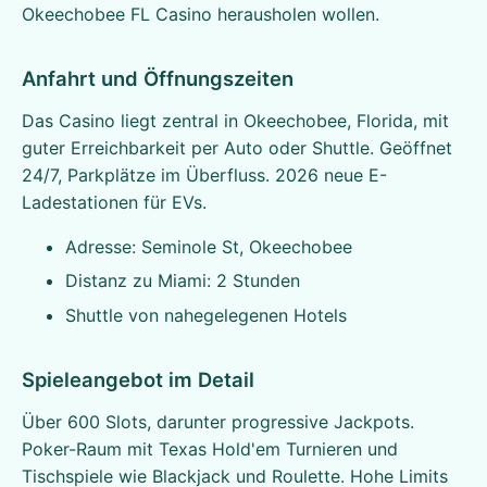
Okeechobee FL Casino herausholen wollen.
Anfahrt und Öffnungszeiten
Das Casino liegt zentral in Okeechobee, Florida, mit
guter Erreichbarkeit per Auto oder Shuttle. Geöffnet
24/7, Parkplätze im Überfluss. 2026 neue E-
Ladestationen für EVs.
Adresse: Seminole St, Okeechobee
Distanz zu Miami: 2 Stunden
Shuttle von nahegelegenen Hotels
Spieleangebot im Detail
Über 600 Slots, darunter progressive Jackpots.
Poker-Raum mit Texas Hold'em Turnieren und
Tischspiele wie Blackjack und Roulette. Hohe Limits