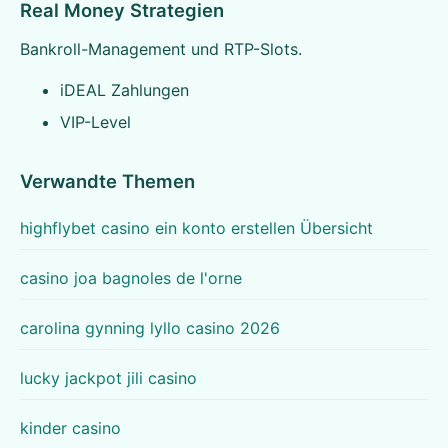
Real Money Strategien
Bankroll-Management und RTP-Slots.
iDEAL Zahlungen
VIP-Level
Verwandte Themen
highflybet casino ein konto erstellen Übersicht
casino joa bagnoles de l'orne
carolina gynning lyllo casino 2026
lucky jackpot jili casino
kinder casino