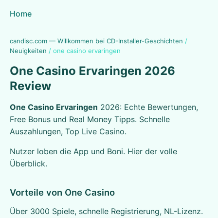
Home
candisc.com — Willkommen bei CD-Installer-Geschichten
/
Neuigkeiten
/
one casino ervaringen
One Casino Ervaringen 2026
Review
One Casino Ervaringen
2026: Echte Bewertungen,
Free Bonus und Real Money Tipps. Schnelle
Auszahlungen, Top Live Casino.
Nutzer loben die App und Boni. Hier der volle
Überblick.
Vorteile von One Casino
Über 3000 Spiele, schnelle Registrierung, NL-Lizenz.