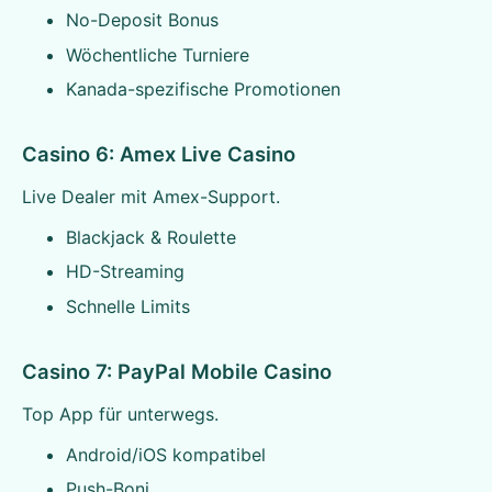
No-Deposit Bonus
Wöchentliche Turniere
Kanada-spezifische Promotionen
Casino 6: Amex Live Casino
Live Dealer mit Amex-Support.
Blackjack & Roulette
HD-Streaming
Schnelle Limits
Casino 7: PayPal Mobile Casino
Top App für unterwegs.
Android/iOS kompatibel
Push-Boni