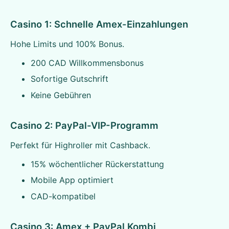
Casino 1: Schnelle Amex-Einzahlungen
Hohe Limits und 100% Bonus.
200 CAD Willkommensbonus
Sofortige Gutschrift
Keine Gebühren
Casino 2: PayPal-VIP-Programm
Perfekt für Highroller mit Cashback.
15% wöchentlicher Rückerstattung
Mobile App optimiert
CAD-kompatibel
Casino 3: Amex + PayPal Kombi