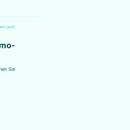
ake geld
emo-
hen Sie