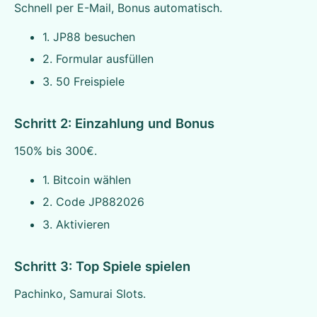
Schnell per E-Mail, Bonus automatisch.
1. JP88 besuchen
2. Formular ausfüllen
3. 50 Freispiele
Schritt 2: Einzahlung und Bonus
150% bis 300€.
1. Bitcoin wählen
2. Code JP882026
3. Aktivieren
Schritt 3: Top Spiele spielen
Pachinko, Samurai Slots.