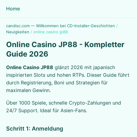
Home
candisc.com — Willkommen bei CD-Installer-Geschichten
/
Neuigkeiten
/
online casino jp88
Online Casino JP88 - Kompletter
Guide 2026
Online Casino JP88
glänzt 2026 mit japanisch
inspirierten Slots und hohen RTPs. Dieser Guide führt
durch Registrierung, Boni und Strategien für
maximalen Gewinn.
Über 1000 Spiele, schnelle Crypto-Zahlungen und
24/7 Support. Ideal für Asien-Fans.
Schritt 1: Anmeldung