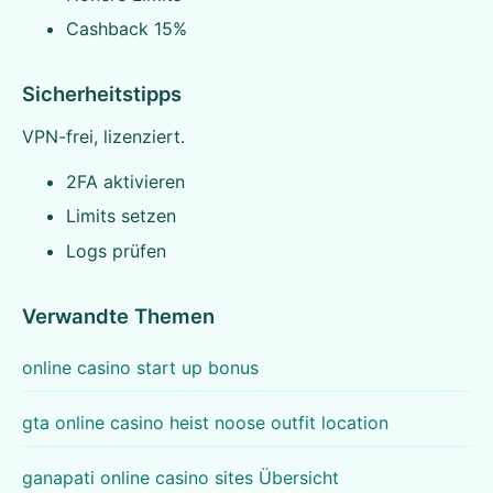
Cashback 15%
Sicherheitstipps
VPN-frei, lizenziert.
2FA aktivieren
Limits setzen
Logs prüfen
Verwandte Themen
online casino start up bonus
gta online casino heist noose outfit location
ganapati online casino sites Übersicht