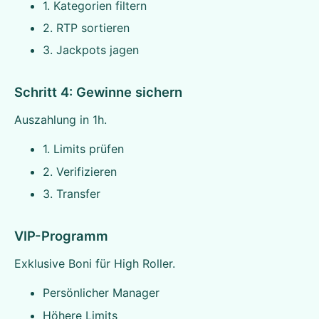
1. Kategorien filtern
2. RTP sortieren
3. Jackpots jagen
Schritt 4: Gewinne sichern
Auszahlung in 1h.
1. Limits prüfen
2. Verifizieren
3. Transfer
VIP-Programm
Exklusive Boni für High Roller.
Persönlicher Manager
Höhere Limits