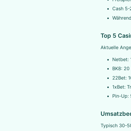
Cash 5-
Während
Top 5 Casi
Aktuelle Ang
Netbet: 
BK8: 20
22Bet: 
1xBet: Tr
Pin-Up:
Umsatzbed
Typisch 30-5