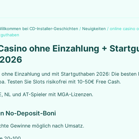
illkommen bei CD-Installer-Geschichten
/
Neuigkeiten
/
online casino 
tguthaben
Casino ohne Einzahlung + Start
 2026
o ohne Einzahlung und mit Startguthaben 2026: Die besten
pa. Testen Sie Slots risikofrei mit 10-50€ Free Cash.
E, NL und AT-Spieler mit MGA-Lizenzen.
on No-Deposit-Boni
echte Gewinne möglich nach Umsatz.
le 20-100