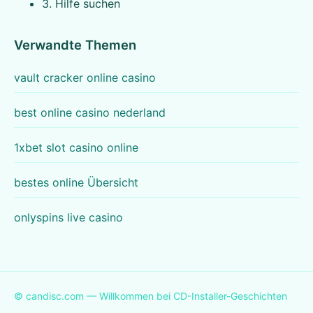
3. Hilfe suchen
Verwandte Themen
vault cracker online casino
best online casino nederland
1xbet slot casino online
bestes online Übersicht
onlyspins live casino
© candisc.com — Willkommen bei CD-Installer-Geschichten