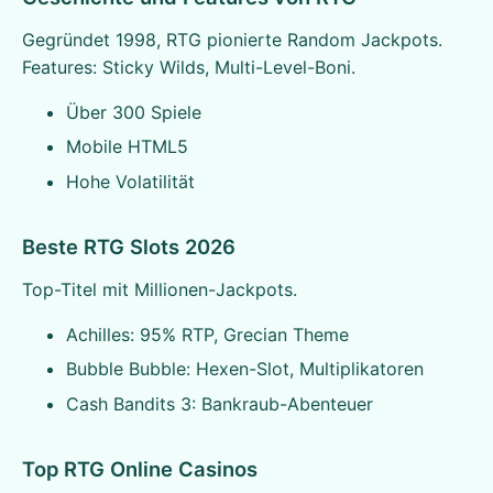
Gegründet 1998, RTG pionierte Random Jackpots.
Features: Sticky Wilds, Multi-Level-Boni.
Über 300 Spiele
Mobile HTML5
Hohe Volatilität
Beste RTG Slots 2026
Top-Titel mit Millionen-Jackpots.
Achilles: 95% RTP, Grecian Theme
Bubble Bubble: Hexen-Slot, Multiplikatoren
Cash Bandits 3: Bankraub-Abenteuer
Top RTG Online Casinos