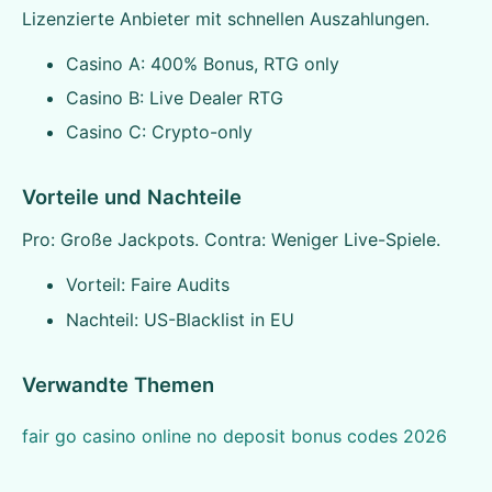
Lizenzierte Anbieter mit schnellen Auszahlungen.
Casino A: 400% Bonus, RTG only
Casino B: Live Dealer RTG
Casino C: Crypto-only
Vorteile und Nachteile
Pro: Große Jackpots. Contra: Weniger Live-Spiele.
Vorteil: Faire Audits
Nachteil: US-Blacklist in EU
Verwandte Themen
fair go casino online no deposit bonus codes 2026