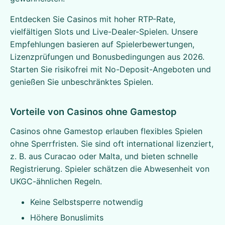
Entdecken Sie Casinos mit hoher RTP-Rate,
vielfältigen Slots und Live-Dealer-Spielen. Unsere
Empfehlungen basieren auf Spielerbewertungen,
Lizenzprüfungen und Bonusbedingungen aus 2026.
Starten Sie risikofrei mit No-Deposit-Angeboten und
genießen Sie unbeschränktes Spielen.
Vorteile von Casinos ohne Gamestop
Casinos ohne Gamestop erlauben flexibles Spielen
ohne Sperrfristen. Sie sind oft international lizenziert,
z. B. aus Curacao oder Malta, und bieten schnelle
Registrierung. Spieler schätzen die Abwesenheit von
UKGC-ähnlichen Regeln.
Keine Selbstsperre notwendig
Höhere Bonuslimits