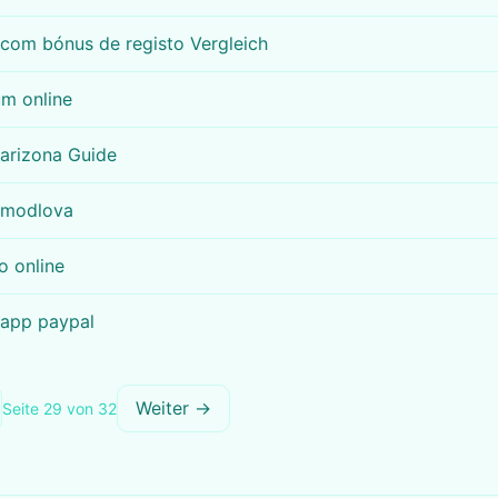
 com bónus de registo Vergleich
um online
 arizona Guide
o modlova
o online
 app paypal
Weiter →
Seite 29 von 32