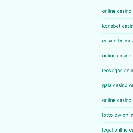
online casino
konabet casin
casino billio
online casino
leovegas onl
gala casino on
online casino
lotto bw onli
legal online c