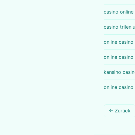
casino online
casino trileni
online casino
online casin
kansino casin
online casino
← Zurück