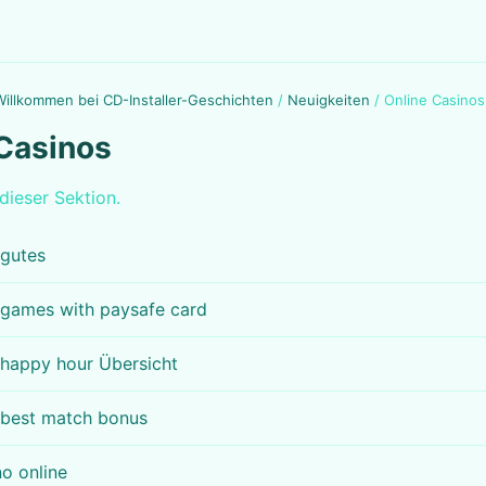
illkommen bei CD-Installer-Geschichten
/
Neuigkeiten
/
Online Casinos
Casinos
 dieser Sektion.
 gutes
 games with paysafe card
 happy hour Übersicht
 best match bonus
no online