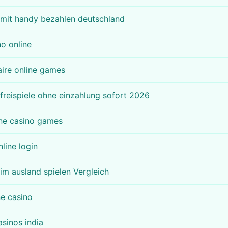
 mit handy bezahlen deutschland
o online
naire online games
 freispiele ohne einzahlung sofort 2026
ine casino games
line login
 im ausland spielen Vergleich
ne casino
asinos india