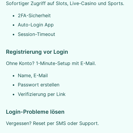
Sofortiger Zugriff auf Slots, Live-Casino und Sports.
2FA-Sicherheit
Auto-Login App
Session-Timeout
Registrierung vor Login
Ohne Konto? 1-Minute-Setup mit E-Mail.
Name, E-Mail
Passwort erstellen
Verifizierung per Link
Login-Probleme lösen
Vergessen? Reset per SMS oder Support.