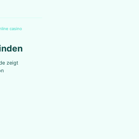
line casino
inden
de zeigt
on