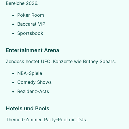
Bereiche 2026.
Poker Room
Baccarat VIP
Sportsbook
Entertainment Arena
Zendesk hostet UFC, Konzerte wie Britney Spears.
NBA-Spiele
Comedy Shows
Rezidenz-Acts
Hotels und Pools
Themed-Zimmer, Party-Pool mit DJs.