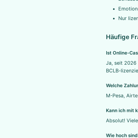
Emotion
Nur lize
Häufige F
Ist Online-Cas
Ja, seit 2026
BCLB-lizenzie
Welche Zahlu
M-Pesa, Airte
Kann ich mit 
Absolut! Viel
Wie hoch sind