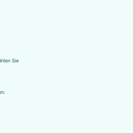
ählen Sie
en.