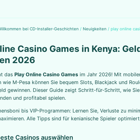
illkommen bei CD-Installer-Geschichten
/
Neuigkeiten
/
play online ca
line Casino Games in Kenya: Gel
nen 2026
mt das
Play Online Casino Games
im Jahr 2026! Mit mobile
 wie M-Pesa können Sie bequem Slots, Blackjack und Roule
ld gewinnen. Dieser Guide zeigt Schritt-für-Schritt, wie Sie
inden und profitabel spielen.
ensboni bis VIP-Programmen: Lernen Sie, Verluste zu mini
ximieren. Alle Tipps sind für kenianische Spieler optimiert
 Beste Casinos auswählen