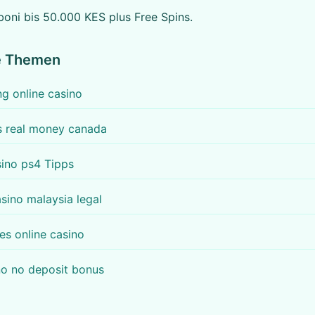
oni bis 50.000 KES plus Free Spins.
e Themen
g online casino
s real money canada
sino ps4 Tipps
asino malaysia legal
es online casino
o no deposit bonus