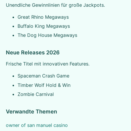
Unendliche Gewinnlinien für große Jackpots.
Great Rhino Megaways
Buffalo King Megaways
The Dog House Megaways
Neue Releases 2026
Frische Titel mit innovativen Features.
Spaceman Crash Game
Timber Wolf Hold & Win
Zombie Carnival
Verwandte Themen
owner of san manuel casino