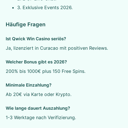
3. Exklusive Events 2026.
Häufige Fragen
Ist Qwick Win Casino seriös?
Ja, lizenziert in Curacao mit positiven Reviews.
Welcher Bonus gibt es 2026?
200% bis 1000€ plus 150 Free Spins.
Minimale Einzahlung?
Ab 20€ via Karte oder Krypto.
Wie lange dauert Auszahlung?
1-3 Werktage nach Verifizierung.