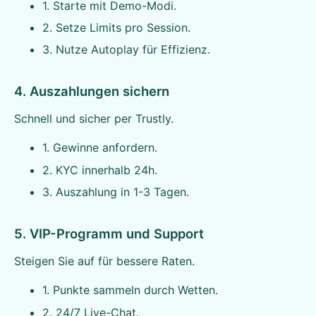
1. Starte mit Demo-Modi.
2. Setze Limits pro Session.
3. Nutze Autoplay für Effizienz.
4. Auszahlungen sichern
Schnell und sicher per Trustly.
1. Gewinne anfordern.
2. KYC innerhalb 24h.
3. Auszahlung in 1-3 Tagen.
5. VIP-Programm und Support
Steigen Sie auf für bessere Raten.
1. Punkte sammeln durch Wetten.
2. 24/7 Live-Chat.