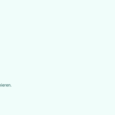
ieren.