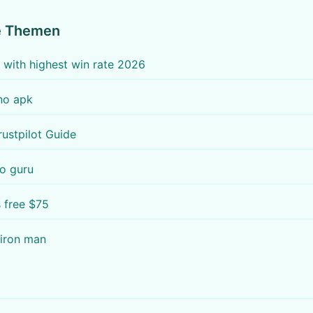
e Themen
with highest win rate 2026
no apk
rustpilot Guide
o guru
 free $75
 iron man