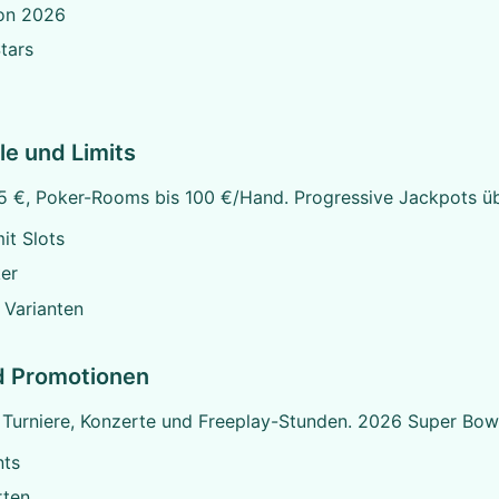
on 2026
tars
le und Limits
5 €, Poker-Rooms bis 100 €/Hand. Progressive Jackpots üb
it Slots
er
 Varianten
d Promotionen
Turniere, Konzerte und Freeplay-Stunden. 2026 Super Bowl
nts
rten