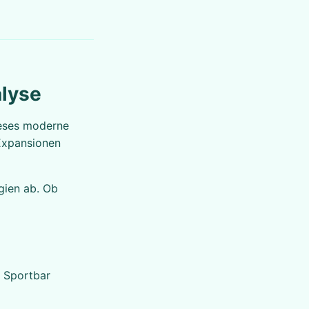
alyse
Dieses moderne
 Expansionen
gien ab. Ob
 Sportbar