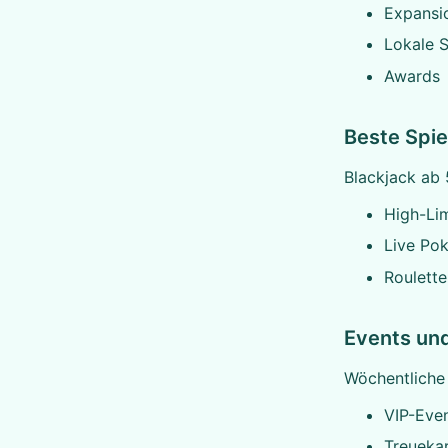
Expansi
Lokale S
Awards
Beste Spie
Blackjack ab 
High-Lim
Live Pok
Roulette
Events un
Wöchentliche 
VIP-Eve
Treueka