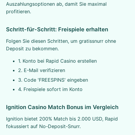
Auszahlungsoptionen ab, damit Sie maximal
profitieren.
Schritt-für-Schritt: Freispiele erhalten
Folgen Sie diesen Schritten, um gratissnurr ohne
Deposit zu bekommen.
1. Konto bei Rapid Casino erstellen
2. E-Mail verifizieren
3. Code 'FREESPINS' eingeben
4. Freispiele sofort im Konto
Ignition Casino Match Bonus im Vergleich
Ignition bietet 200% Match bis 2.000 USD, Rapid
fokussiert auf No-Deposit-Snurr.