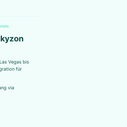
otels
ckyzon
Las Vegas bis
ration für
ang via