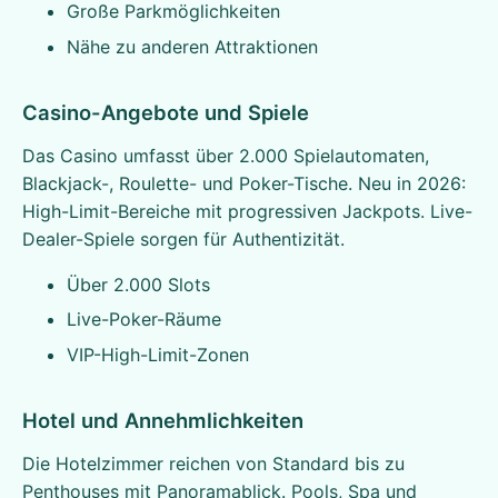
Große Parkmöglichkeiten
Nähe zu anderen Attraktionen
Casino-Angebote und Spiele
Das Casino umfasst über 2.000 Spielautomaten,
Blackjack-, Roulette- und Poker-Tische. Neu in 2026:
High-Limit-Bereiche mit progressiven Jackpots. Live-
Dealer-Spiele sorgen für Authentizität.
Über 2.000 Slots
Live-Poker-Räume
VIP-High-Limit-Zonen
Hotel und Annehmlichkeiten
Die Hotelzimmer reichen von Standard bis zu
Penthouses mit Panoramablick. Pools, Spa und