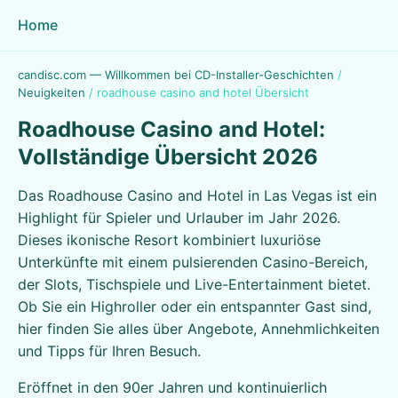
Home
candisc.com — Willkommen bei CD-Installer-Geschichten
/
Neuigkeiten
/
roadhouse casino and hotel Übersicht
Roadhouse Casino and Hotel:
Vollständige Übersicht 2026
Das Roadhouse Casino and Hotel in Las Vegas ist ein
Highlight für Spieler und Urlauber im Jahr 2026.
Dieses ikonische Resort kombiniert luxuriöse
Unterkünfte mit einem pulsierenden Casino-Bereich,
der Slots, Tischspiele und Live-Entertainment bietet.
Ob Sie ein Highroller oder ein entspannter Gast sind,
hier finden Sie alles über Angebote, Annehmlichkeiten
und Tipps für Ihren Besuch.
Eröffnet in den 90er Jahren und kontinuierlich