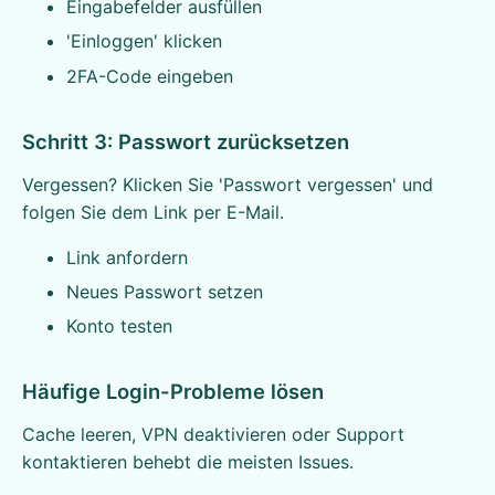
Eingabefelder ausfüllen
'Einloggen' klicken
2FA-Code eingeben
Schritt 3: Passwort zurücksetzen
Vergessen? Klicken Sie 'Passwort vergessen' und
folgen Sie dem Link per E-Mail.
Link anfordern
Neues Passwort setzen
Konto testen
Häufige Login-Probleme lösen
Cache leeren, VPN deaktivieren oder Support
kontaktieren behebt die meisten Issues.