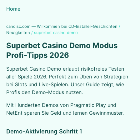
Home
candisc.com — Willkommen bei CD-Installer-Geschichten
/
Neuigkeiten
/
superbet casino demo
Superbet Casino Demo Modus
Profi-Tipps 2026
Superbet Casino Demo erlaubt risikofreies Testen
aller Spiele 2026. Perfekt zum Üben von Strategien
bei Slots und Live-Spielen. Unser Guide zeigt, wie
Profis den Demo-Modus nutzen.
Mit Hunderten Demos von Pragmatic Play und
NetEnt sparen Sie Geld und lernen Gewinnmuster.
Demo-Aktivierung Schritt 1