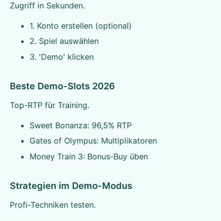
Zugriff in Sekunden.
1. Konto erstellen (optional)
2. Spiel auswählen
3. 'Demo' klicken
Beste Demo-Slots 2026
Top-RTP für Training.
Sweet Bonanza: 96,5% RTP
Gates of Olympus: Multiplikatoren
Money Train 3: Bonus-Buy üben
Strategien im Demo-Modus
Profi-Techniken testen.