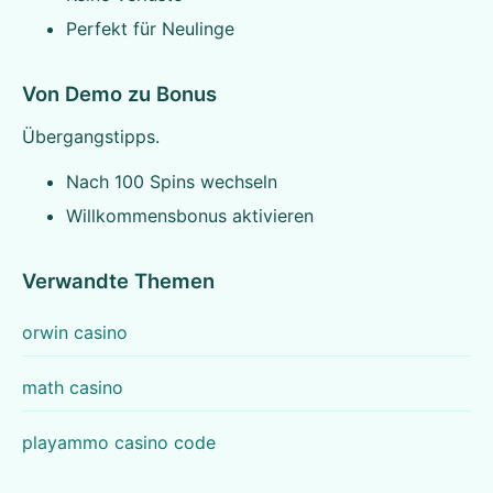
Perfekt für Neulinge
Von Demo zu Bonus
Übergangstipps.
Nach 100 Spins wechseln
Willkommensbonus aktivieren
Verwandte Themen
orwin casino
math casino
playammo casino code