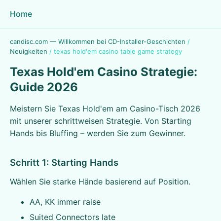
Home
candisc.com — Willkommen bei CD-Installer-Geschichten
/
Neuigkeiten
/
texas hold'em casino table game strategy
Texas Hold'em Casino Strategie:
Guide 2026
Meistern Sie Texas Hold'em am Casino-Tisch 2026
mit unserer schrittweisen Strategie. Von Starting
Hands bis Bluffing – werden Sie zum Gewinner.
Schritt 1: Starting Hands
Wählen Sie starke Hände basierend auf Position.
AA, KK immer raise
Suited Connectors late