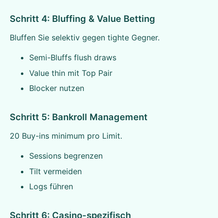
Schritt 4: Bluffing & Value Betting
Bluffen Sie selektiv gegen tighte Gegner.
Semi-Bluffs flush draws
Value thin mit Top Pair
Blocker nutzen
Schritt 5: Bankroll Management
20 Buy-ins minimum pro Limit.
Sessions begrenzen
Tilt vermeiden
Logs führen
Schritt 6: Casino-spezifisch