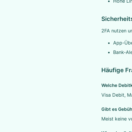
Hohe Li
Sicherheit
2FA nutzen u
App-Üb
Bank-Ale
Häufige F
Welche Debitk
Visa Debit, M
Gibt es Gebü
Meist keine 