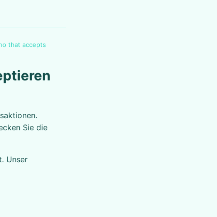
ino that accepts
eptieren
nsaktionen.
ecken Sie die
t. Unser