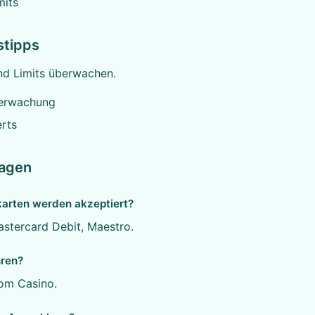
mits
stipps
nd Limits überwachen.
erwachung
rts
ragen
arten werden akzeptiert?
astercard Debit, Maestro.
hren?
vom Casino.