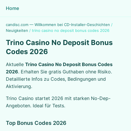
Home
candisc.com — Willkommen bei CD-Installer-Geschichten
/
Neuigkeiten
/
trino casino no deposit bonus codes 2026
Trino Casino No Deposit Bonus
Codes 2026
Aktuelle
Trino Casino No Deposit Bonus Codes
2026
. Erhalten Sie gratis Guthaben ohne Risiko.
Detaillierte Infos zu Codes, Bedingungen und
Aktivierung.
Trino Casino startet 2026 mit starken No-Dep-
Angeboten. Ideal für Tests.
Top Bonus Codes 2026