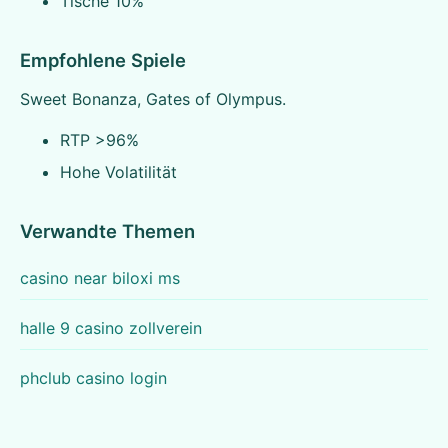
Tische 10%
Empfohlene Spiele
Sweet Bonanza, Gates of Olympus.
RTP >96%
Hohe Volatilität
Verwandte Themen
casino near biloxi ms
halle 9 casino zollverein
phclub casino login