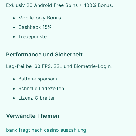
Exklusiv 20 Android Free Spins + 100% Bonus.
Mobile-only Bonus
Cashback 15%
Treuepunkte
Performance und Sicherheit
Lag-frei bei 60 FPS. SSL und Biometrie-Login.
Batterie sparsam
Schnelle Ladezeiten
Lizenz Gibraltar
Verwandte Themen
bank fragt nach casino auszahlung