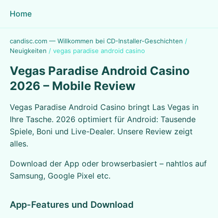
Home
candisc.com — Willkommen bei CD-Installer-Geschichten
/
Neuigkeiten
/
vegas paradise android casino
Vegas Paradise Android Casino
2026 – Mobile Review
Vegas Paradise Android Casino bringt Las Vegas in
Ihre Tasche. 2026 optimiert für Android: Tausende
Spiele, Boni und Live-Dealer. Unsere Review zeigt
alles.
Download der App oder browserbasiert – nahtlos auf
Samsung, Google Pixel etc.
App-Features und Download