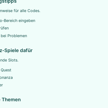
gstipps
nweise für alle Codes.
o-Bereich eingeben
rüfen
 bei Problemen
-Spiele dafür
nde Slots.
 Quest
onanza
er
e Themen