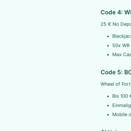
Code 4: 
25 € No Depos
Blackjac
50x WR
Max Cas
Code 5: 
Wheel of Fort
Bis 100
Einmalig
Mobile o