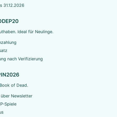
is 31.12.2026
NODEP20
uthaben. Ideal für Neulinge.
nzahlung
satz
ng nach Verifizierung
PIN2026
 Book of Dead.
 über Newsletter
P-Spiele
us