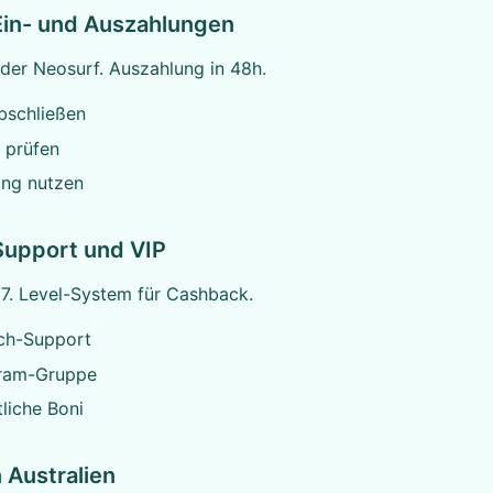
 Ein- und Auszahlungen
 oder Neosurf. Auszahlung in 48h.
bschließen
s prüfen
ing nutzen
 Support und VIP
7. Level-System für Cashback.
sch-Support
gram-Gruppe
liche Boni
n Australien