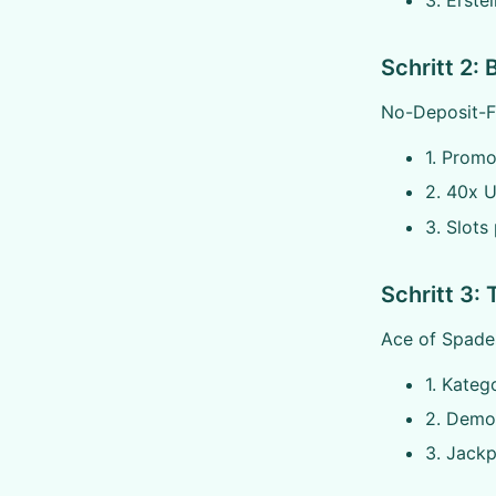
Schritt 2: 
No-Deposit-F
1. Prom
2. 40x 
3. Slots 
Schritt 3:
Ace of Spades
1. Katego
2. Demo
3. Jackp