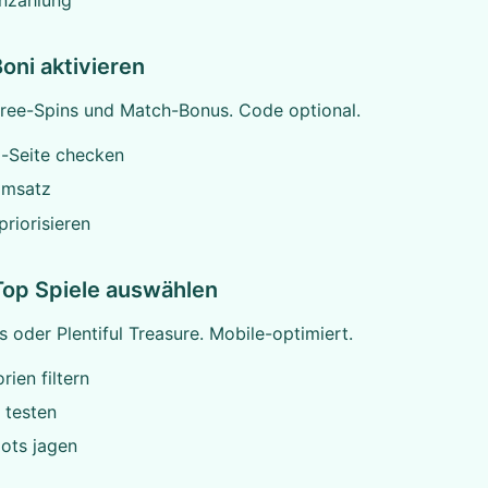
Boni aktivieren
ree-Spins und Match-Bonus. Code optional.
o-Seite checken
Umsatz
priorisieren
 Top Spiele auswählen
 oder Plentiful Treasure. Mobile-optimiert.
rien filtern
 testen
ots jagen