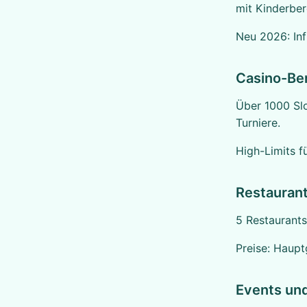
mit Kinderber
Neu 2026: Inf
Casino-Ber
Über 1000 Slo
Turniere.
High-Limits f
Restaurant
5 Restaurants
Preise: Haupt
Events un