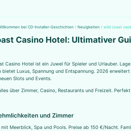
illkommen bei CD-Installer-Geschichten
/
Neuigkeiten
/
wild coast cas
ast Casino Hotel: Ultimativer Gu
t Casino Hotel ist ein Juwel für Spieler und Urlauber. Lag
n bietet Luxus, Spannung und Entspannung. 2026 erweitert 
euen Slots und Events.
alles über Zimmer, Casino, Restaurants und Freizeit. Perfekt
ehmlichkeiten und Zimmer
mit Meerblick, Spa und Pools. Preise ab 150 €/Nacht. Fam