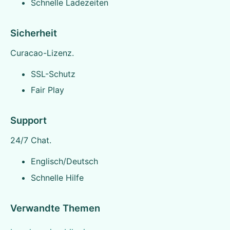
Schnelle Ladezeiten
Sicherheit
Curacao-Lizenz.
SSL-Schutz
Fair Play
Support
24/7 Chat.
Englisch/Deutsch
Schnelle Hilfe
Verwandte Themen