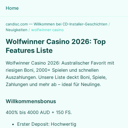
Home
candisc.com — Willkommen bei CD-Installer-Geschichten
/
Neuigkeiten
/
wolfwinner casino
Wolfwinner Casino 2026: Top
Features Liste
Wolfwinner Casino 2026: Australischer Favorit mit
riesigen Boni, 2000+ Spielen und schnellen
Auszahlungen. Unsere Liste deckt Boni, Spiele,
Zahlungen und mehr ab – ideal für Neulinge.
Willkommensbonus
400% bis 4000 AUD + 150 FS.
Erster Deposit: Hochwertig