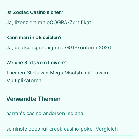
Ist Zodiac Casino sicher?
Ja, lizenziert mit eCOGRA-Zertifikat.
Kann man in DE spielen?
Ja, deutschsprachig und GGL-konform 2026.
Welche Slots vom Löwen?
Themen-Slots wie Mega Moolah mit Löwen-
Multiplikatoren.
Verwandte Themen
harrah's casino anderson indiana
seminole coconut creek casino poker Vergleich