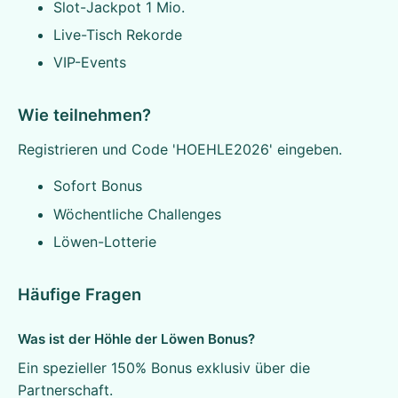
Slot-Jackpot 1 Mio.
Live-Tisch Rekorde
VIP-Events
Wie teilnehmen?
Registrieren und Code 'HOEHLE2026' eingeben.
Sofort Bonus
Wöchentliche Challenges
Löwen-Lotterie
Häufige Fragen
Was ist der Höhle der Löwen Bonus?
Ein spezieller 150% Bonus exklusiv über die
Partnerschaft.