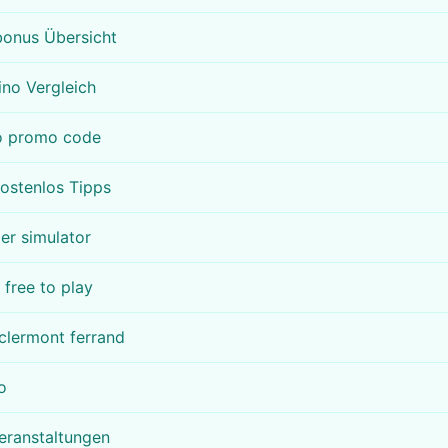
bonus Übersicht
ino Vergleich
o promo code
kostenlos Tipps
er simulator
free to play
clermont ferrand
o
eranstaltungen