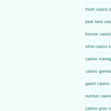
fresh casino 
best best cas
bonver casin
oline casino 
casino manag
casino games 
geant casino 
number casin
casino graz v