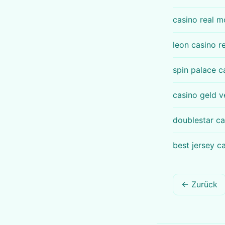
casino real m
leon casino re
spin palace c
casino geld v
doublestar c
best jersey ca
← Zurück