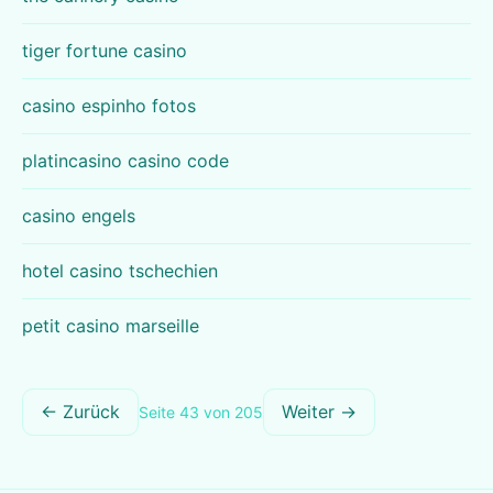
tiger fortune casino
casino espinho fotos
platincasino casino code
casino engels
hotel casino tschechien
petit casino marseille
← Zurück
Weiter →
Seite 43 von 205