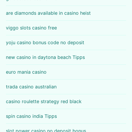
are diamonds available in casino heist
viggo slots casino free
yoju casino bonus code no deposit
new casino in daytona beach Tipps
euro mania casino
trada casino australian
casino roulette strategy red black
spin casino india Tipps
slot power casino no deposit bonus