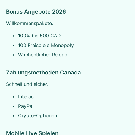
Bonus Angebote 2026
Willkommenspakete.
100% bis 500 CAD
100 Freispiele Monopoly
Wöchentlicher Reload
Zahlungsmethoden Canada
Schnell und sicher.
Interac
PayPal
Crypto-Optionen
Mobile Live Spielen