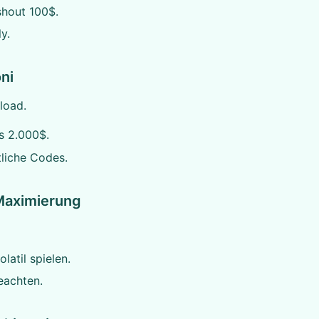
hout 100$.
y.
ni
load.
s 2.000$.
liche Codes.
Maximierung
latil spielen.
eachten.