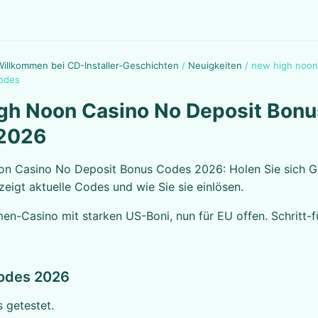
illkommen bei CD-Installer-Geschichten
/
Neuigkeiten
/
new high noon
codes
gh Noon Casino No Deposit Bonu
2026
n Casino No Deposit Bonus Codes 2026: Holen Sie sich Gr
zeigt aktuelle Codes und wie Sie sie einlösen.
n-Casino mit starken US-Boni, nun für EU offen. Schritt-fü
Codes 2026
 getestet.