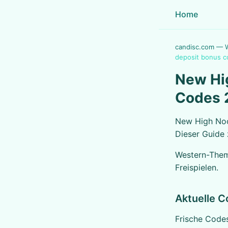
Home
candisc.com — W
deposit bonus 
New Hi
Codes 
New High Noo
Dieser Guide 
Western-Theme
Freispielen.
Aktuelle 
Frische Codes