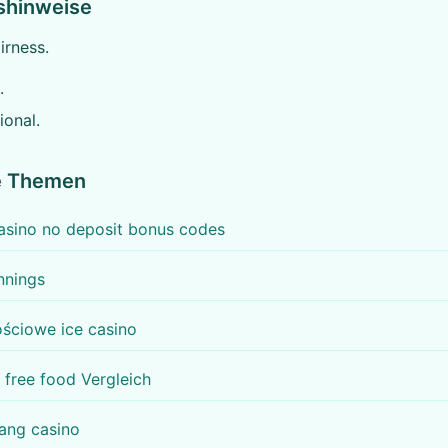
shinweise
irness.
.
onal.
e Themen
asino no deposit bonus codes
nnings
ościowe ice casino
free food Vergleich
ang casino