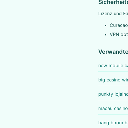
Sicherheit
Lizenz und Fa
Curacao
VPN opti
Verwandt
new mobile c
big casino wi
punkty lojaln
macau casino 
bang boom b