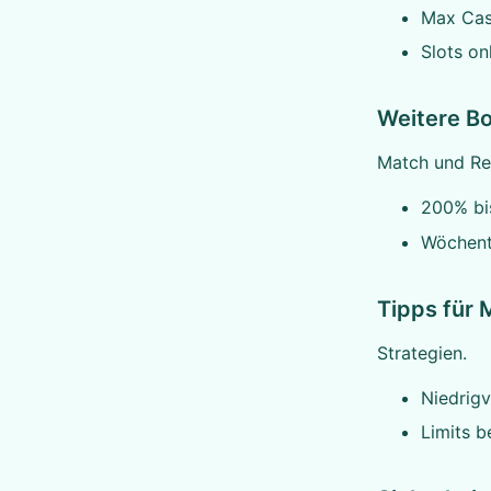
Max Cas
Slots onl
Weitere Bo
Match und Re
200% bi
Wöchent
Tipps für 
Strategien.
Niedrigvo
Limits b