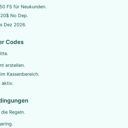
50 FS für Neukunden.
20$ No Dep.
is Dez 2026.
er Codes
tte.
nt erstellen.
 im Kassenbereich.
 aktiv.
dingungen
 die Regeln.
ering.