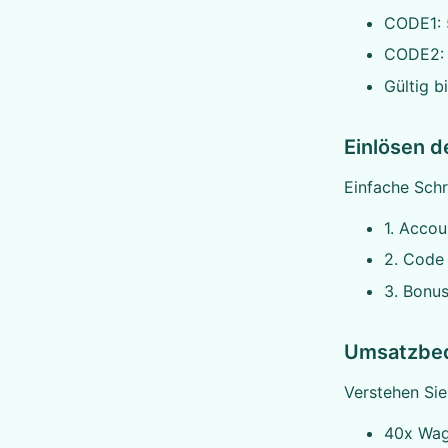
CODE1: 
CODE2: 
Gültig b
Einlösen d
Einfache Schri
1. Accou
2. Code
3. Bonus
Umsatzbe
Verstehen Sie
40x Wag