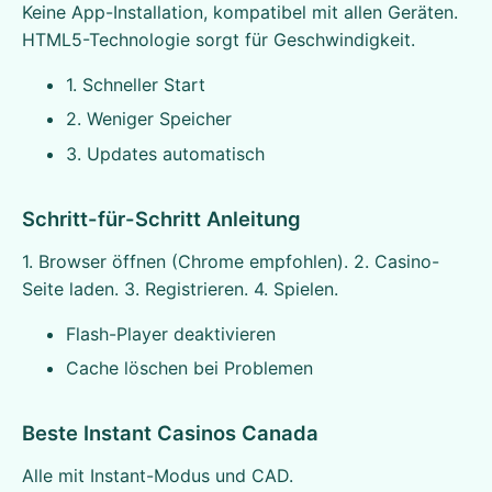
Keine App-Installation, kompatibel mit allen Geräten.
HTML5-Technologie sorgt für Geschwindigkeit.
1. Schneller Start
2. Weniger Speicher
3. Updates automatisch
Schritt-für-Schritt Anleitung
1. Browser öffnen (Chrome empfohlen). 2. Casino-
Seite laden. 3. Registrieren. 4. Spielen.
Flash-Player deaktivieren
Cache löschen bei Problemen
Beste Instant Casinos Canada
Alle mit Instant-Modus und CAD.