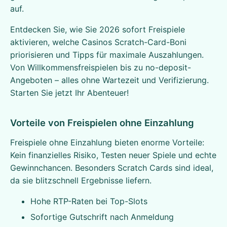
auf.
Entdecken Sie, wie Sie 2026 sofort Freispiele
aktivieren, welche Casinos Scratch-Card-Boni
priorisieren und Tipps für maximale Auszahlungen.
Von Willkommensfreispielen bis zu no-deposit-
Angeboten – alles ohne Wartezeit und Verifizierung.
Starten Sie jetzt Ihr Abenteuer!
Vorteile von Freispielen ohne Einzahlung
Freispiele ohne Einzahlung bieten enorme Vorteile:
Kein finanzielles Risiko, Testen neuer Spiele und echte
Gewinnchancen. Besonders Scratch Cards sind ideal,
da sie blitzschnell Ergebnisse liefern.
Hohe RTP-Raten bei Top-Slots
Sofortige Gutschrift nach Anmeldung