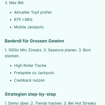
3. Max Bet.
Aktueller Topf prüfen
RTP >96%
Mobile Jackpots
Bankroll für Grossen Gewinn
1. 1000x Min. Einsatz. 2. Sessions planen. 3. Boni
stacken.
High Roller Tische
Freispiele zu Jackpots
Cashback nutzen
Strategien step-by-step
1. Demo üben. 2. Trends tracken. 3. Bei Hot Streaks