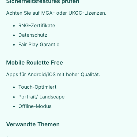
Sicherheitsfeatures prüfen
Achten Sie auf MGA- oder UKGC-Lizenzen.
RNG-Zertifikate
Datenschutz
Fair Play Garantie
Mobile Roulette Free
Apps für Android/iOS mit hoher Qualität.
Touch-Optimiert
Portrait/ Landscape
Offline-Modus
Verwandte Themen