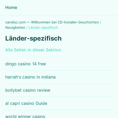
Home
candisc.com — Willkommen bei CD-Installer-Geschichten
/
Neuigkeiten
/
Länder-spezifisch
Länder-spezifisch
Alle Seiten in dieser Sektion.
dingo casino 14 free
harrah's casino in indiana
bollybet casino review
al capri casino Guide
world winner casino