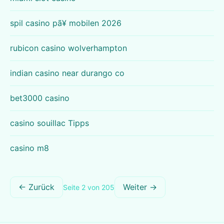
spil casino pã¥ mobilen 2026
rubicon casino wolverhampton
indian casino near durango co
bet3000 casino
casino souillac Tipps
casino m8
← Zurück
Weiter →
Seite 2 von 205