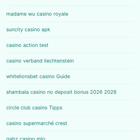
madame wu casino royale
suncity casino apk
casino action test
casino verband liechtenstein
whitelionsbet casino Guide
shambala casino no deposit bonus 2026 2026
circle club casino Tipps
casino supermarché crest
gabz casino mlo