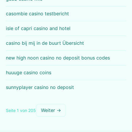
casombie casino testbericht
isle of capri casino and hotel
casino bij mij in de buurt Übersicht
new high noon casino no deposit bonus codes
huuuge casino coins
sunnyplayer casino no deposit
Weiter →
Seite 1 von 205